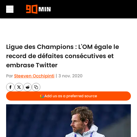
Skip to main content
Ligue des Champions : L'OM égale le
record de défaites consécutives et
embrase Twitter
Par
Steeven Occhipinti
|
3 nov. 2020
Add us as a preferred source