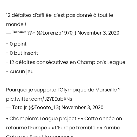
12 défaites d'affilée, c'est pas donné à tout le
monde !
— ᵀᵘᶜʰᵃᵘᵛᵉ ??‍♂️ (@Lorenzo1970_)
November 3, 2020
- 0 point
- 0 but inscrit
- 12 défaites consécutives en Champion’s League
- Aucun jeu
Pourquoi je supporte l’Olympique de Marseille ?
pic.twitter.com/JZYEEabXNs
— Toto Jr. (@Toooto_13)
November 3, 2020
« Champion’s League project » « Cette année on
retourne l’Europe » « L’Europe tremble » « Zumba
Cafew » « Payet le sauveur »