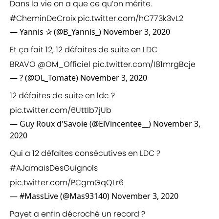
Dans la vie on a que ce qu’on mérite.
#CheminDeCroix
pic.twitter.com/hC773k3vL2
— Yannis ✰ (@B_Yannis_)
November 3, 2020
Et ça fait 12, 12 défaites de suite en LDC
BRAVO
@OM_Officiel
pic.twitter.com/I81mrgBcje
— ? (@OL_Tomate)
November 3, 2020
12 défaites de suite en ldc ?
pic.twitter.com/6UttIb7jUb
— Guy Roux d'Savoie (@ElVincentee__)
November 3,
2020
Qui a 12 défaites consécutives en LDC ?
#AJamaisDesGuignols
pic.twitter.com/PCgmGqQLr6
— #MassLive (@Mas93140)
November 3, 2020
Payet a enfin décroché un record ?