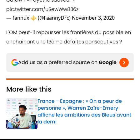
pic.twitter.com/uSewWw836z
— fannux ⚜️ (@FaannyDrc)
November 3, 2020
L'OM peut-il repousser les frontières du possible en
enchaînant une 13ème défaites consécutives ?
Add us as a preferred source on
Google
More like this
France - Espagne : « On a peur de
personne », Warren Zaïre-Emery
affiche les ambitions des Bleus avant
la demi
Published by on Invalid Date
1 related articles loaded