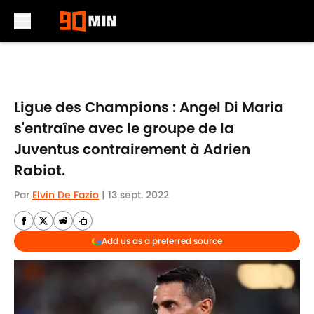
Skip to main content
Ligue des Champions : Angel Di Maria
s'entraîne avec le groupe de la
Juventus contrairement à Adrien
Rabiot.
Par
Elvin De Fazio
|
13 sept. 2022
Add us as a preferred source