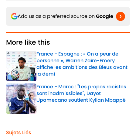
Add us as a preferred source on
Google
More like this
France - Espagne : « On a peur de
personne », Warren Zaïre-Emery
affiche les ambitions des Bleus avant
la demi
Published by on Invalid Date
France - Maroc : "Les propos racistes
sont inadmissibles", Dayot
Upamecano soutient Kylian Mbappé
Published by on Invalid Date
2 related articles loaded
Sujets Liés