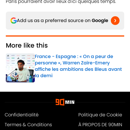
Paris pourraient avoir lieux d'ici quelques temps.
Add us as a preferred source on
Google
More like this
France - Espagne : « On a peur de
personne », Warren Zaïre-Emery
affiche les ambitions des Bleus avant
la demi
Published by on Invalid Date
1 related articles loaded
Confidentialité
Politique de Cookie
Termes & Conditions
À PROPOS DE 90MIN