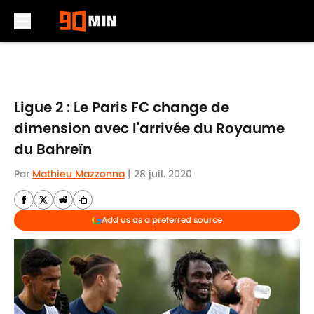
Skip to main content
Ligue 2 : Le Paris FC change de
dimension avec l'arrivée du Royaume
du Bahreïn
Par
Mathieu Mazzonna
|
28 juil. 2020
Add us as a preferred source