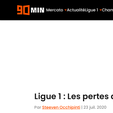
Mercato
Actualité
Ligue 1
Cham
Skip to main content
Ligue 1 : Les perte
Par
Steeven Occhipinti
|
23 juil. 2020