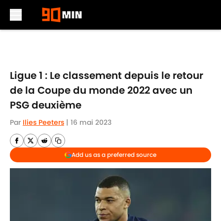
Skip to main content
Ligue 1 : Le classement depuis le retour
de la Coupe du monde 2022 avec un
PSG deuxième
Par
Ilies Peeters
|
16 mai 2023
Add us as a preferred source