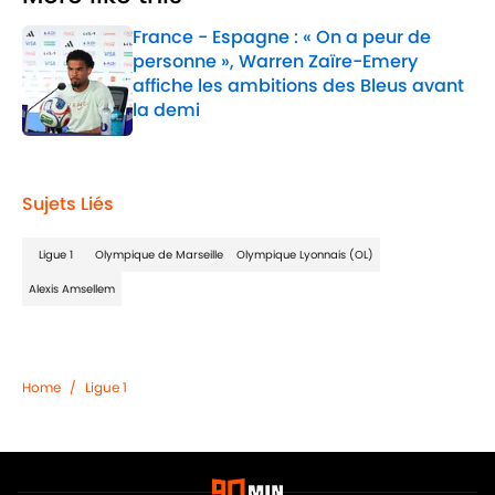
France - Espagne : « On a peur de
personne », Warren Zaïre-Emery
affiche les ambitions des Bleus avant
la demi
Published by on Invalid Date
1 related articles loaded
Sujets Liés
Ligue 1
Olympique de Marseille
Olympique Lyonnais (OL)
Alexis Amsellem
Home
/
Ligue 1