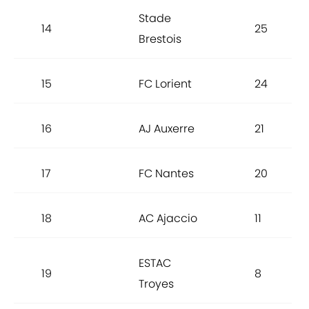
Stade
14
25
Brestois
15
FC Lorient
24
16
AJ Auxerre
21
17
FC Nantes
20
18
AC Ajaccio
11
ESTAC
19
8
Troyes