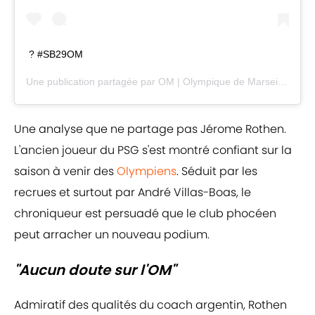
? #SB29OM
Une publication partagée par
OM | Olympique de Marseille
(@oly
Une analyse que ne partage pas Jérome Rothen.
L'ancien joueur du PSG s'est montré confiant sur la
saison à venir des
Olympiens
. Séduit par les
recrues et surtout par André Villas-Boas, le
chroniqueur est persuadé que le club phocéen
peut arracher un nouveau podium.
"Aucun doute sur l'OM"
Admiratif des qualités du coach argentin, Rothen