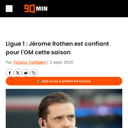
Skip to main content
Ligue 1 : Jérome Rothen est confiant
pour l'OM cette saison
Par
Tiziano Taillibert
|
2 sept. 2020
Add us as a preferred source