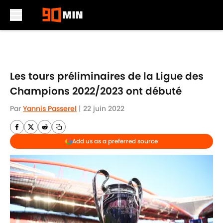
Skip to main content
Les tours préliminaires de la Ligue des
Champions 2022/2023 ont débuté
Par
Yannis Passerel
|
22 juin 2022
Add us as a preferred source