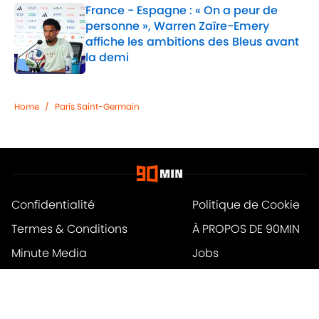
France - Espagne : « On a peur de
personne », Warren Zaïre-Emery
affiche les ambitions des Bleus avant
la demi
Published by on Invalid Date
1 related articles loaded
Home
/
Paris Saint-Germain
Confidentialité
Politique de Cookie
Termes & Conditions
À PROPOS DE 90MIN
Minute Media
Jobs
Déclaration d'accessibilité
A-Z Index
Cookies Settings