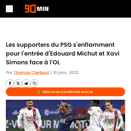
Skip to main content
Les supporters du PSG s'enflamment
pour l'entrée d'Edouard Michut et Xavi
Simons face à l'OL
Par
Thomas Clerbout
|
10 janv. 2022
Add us as a preferred source