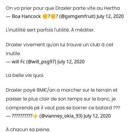
On va prier pour que Draxler parte vite au Hertha
— Boa Hancock ✊?✊? (@gxmgxmfruit)
July 12, 2020
L'inutilité sert parfois l'utilité. À méditer.
Draxler vivement qu'on lui trouve un club à cet
inutile
— will Fc (@will_psg97)
July 12, 2020
La belle vie quoi.
Draxler payé 8M€/an a marcher sur le terrain et
passer le plus clair de son temps sur le banc, je
comprends pk il veut pas se barrer ce batard ???
— ??????????⚜️ (@vianney_okia_93)
July 12, 2020
À chacun sa peine.