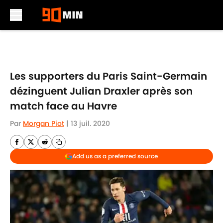
Skip to main content
Les supporters du Paris Saint-Germain
dézinguent Julian Draxler après son
match face au Havre
Par
Morgan Piot
|
13 juil. 2020
Add us as a preferred source