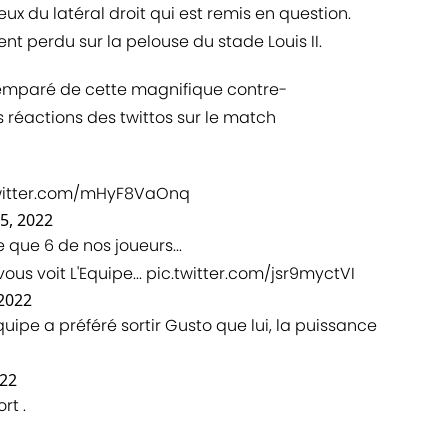
teux du latéral droit qui est remis en question.
ent perdu sur la pelouse du stade Louis II.
t emparé de cette magnifique contre-
s réactions des twittos sur le match
twitter.com/mHyF8VaOnq
5, 2022
que 6 de nos joueurs...
us voit L'Equipe...
pic.twitter.com/jsr9myctVI
 2022
uipe a préféré sortir Gusto que lui, la puissance
022
rt .