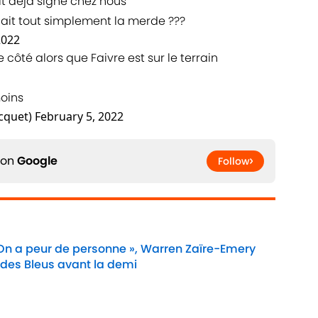
it déjà signé chez nous
 puait tout simplement la merde ???
2022
 côté alors que Faivre est sur le terrain
moins
cquet)
February 5, 2022
 on
Google
Follow
 On a peur de personne », Warren Zaïre-Emery
 des Bleus avant la demi
Date