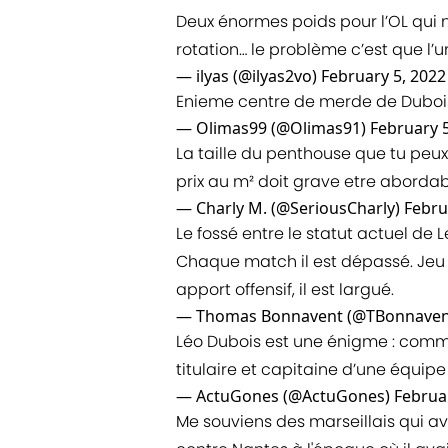
Deux énormes poids pour l’OL qui n
rotation… le problème c’est que l’u
— ilyas (@ilyas2vo)
February 5, 2022
Enieme centre de merde de Duboi
— Olimas99 (@Olimas91)
February 
La taille du penthouse que tu peux
prix au m² doit grave etre abordab
— Charly M. (@SeriousCharly)
Febru
Le fossé entre le statut actuel de 
Chaque match il est dépassé. Jeu a
apport offensif, il est largué.
— Thomas Bonnavent (@TBonnaven
Léo Dubois est une énigme : commen
titulaire et capitaine d’une équi
— ActuGones (@ActuGones)
Februa
Me souviens des marseillais qui av