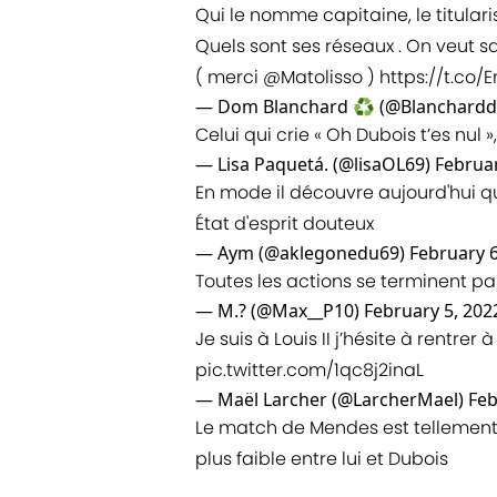
Qui le nomme capitaine, le titularise
Quels sont ses réseaux . On veut s
( merci
@Matolisso
)
https://t.co
— Dom Blanchard ♻️ (@Blanchard
Celui qui crie « Oh Dubois t’es nul »,
— Lisa Paquetá. (@lisaOL69)
Februar
En mode il découvre aujourd'hui q
État d'esprit douteux
— Aym (@aklegonedu69)
February 6
Toutes les actions se terminent pa
— M.? (@Max__P10)
February 5, 202
Je suis à Louis II j’hésite à rentrer
pic.twitter.com/1qc8j2inaL
— Maël Larcher (@LarcherMael)
Feb
Le match de Mendes est tellemen
plus faible entre lui et Dubois