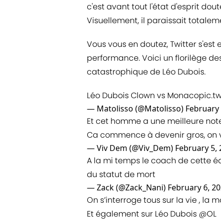
c'est avant tout l'état d'esprit dou
Visuellement, il paraissait totalem
Vous vous en doutez, Twitter s'es
performance. Voici un florilège de
catastrophique de Léo Dubois.
Léo Dubois Clown vs Monaco
pic.
— Matolisso (@Matolisso)
February 
Et cet homme a une meilleure note 
Ca commence à devenir gros, on vo
— Viv Dem (@Viv_Dem)
February 5,
A la mi temps le coach de cette éq
du statut de mort
— Zack (@Zack_Nani)
February 6, 2
On s’interroge tous sur la vie , la mo
Et également sur Léo Dubois
@OL