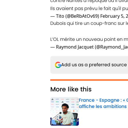
contre Nantes à l'époque où il ava
Ils avaient pas prévu le fait qu'il
— Tito (@BeRbAtOv69)
February 5, 
Dubois qui tire un coup-franc sur le
L’OL mérite un nouveau point en 
— Raymond Jacquet (@Raymond_Ja
Add us as a preferred source
More like this
France - Espagne : «
affiche les ambitions
Published by on Invalid 