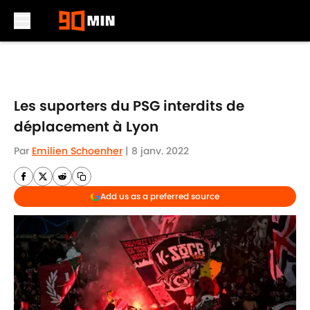
Skip to main content
Les suporters du PSG interdits de
déplacement à Lyon
Par
Emilien Schoenher
|
8 janv. 2022
Add us as a preferred source