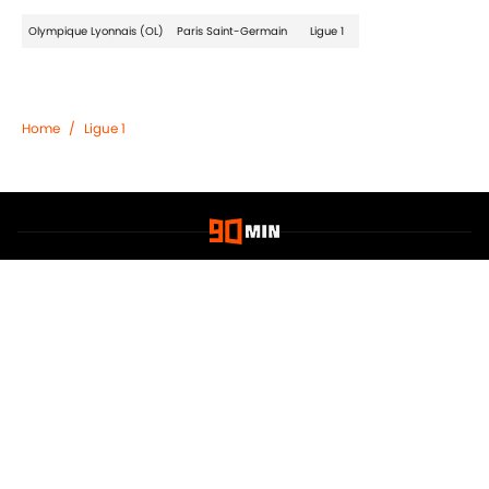
Olympique Lyonnais (OL)
Paris Saint-Germain
Ligue 1
Home
/
Ligue 1
Confidentialité
Politique de Cookie
Termes & Conditions
À PROPOS DE 90MIN
Minute Media
Jobs
Déclaration d'accessibilité
A-Z Index
Cookies Settings
© 2026
Powered by Minute Media
-
Tous droits réservés