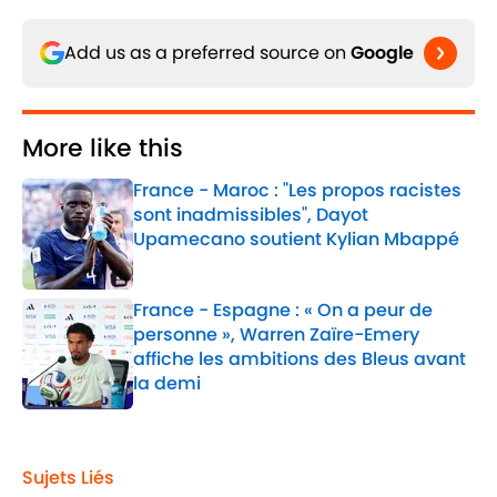
Add us as a preferred source on
Google
More like this
France - Maroc : "Les propos racistes
sont inadmissibles", Dayot
Upamecano soutient Kylian Mbappé
Published by on Invalid Date
France - Espagne : « On a peur de
personne », Warren Zaïre-Emery
affiche les ambitions des Bleus avant
la demi
Published by on Invalid Date
2 related articles loaded
Sujets Liés