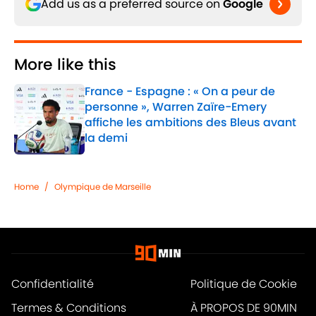
Add us as a preferred source on
Google
More like this
France - Espagne : « On a peur de
personne », Warren Zaïre-Emery
affiche les ambitions des Bleus avant
la demi
Published by on Invalid Date
1 related articles loaded
Home
/
Olympique de Marseille
Confidentialité
Politique de Cookie
Termes & Conditions
À PROPOS DE 90MIN