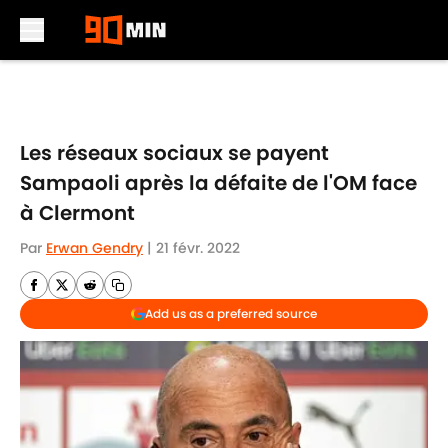
Skip to main content
Les réseaux sociaux se payent
Sampaoli après la défaite de l'OM face
à Clermont
Par
Erwan Gendry
|
21 févr. 2022
Add us as a preferred source