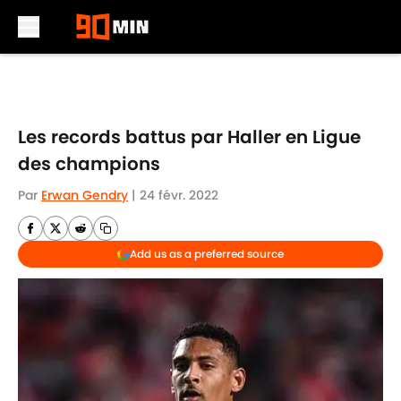
Skip to main content
Les records battus par Haller en Ligue
des champions
Par
Erwan Gendry
|
24 févr. 2022
Add us as a preferred source