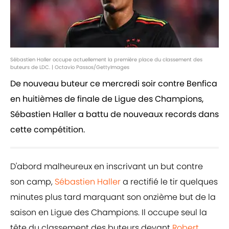
Sébastien Haller occupe actuellement la première place du classement des
buteurs de LDC. | Octavio Passos/GettyImages
De nouveau buteur ce mercredi soir contre Benfica
en huitièmes de finale de Ligue des Champions,
Sébastien Haller a battu de nouveaux records dans
cette compétition.
D'abord malheureux en inscrivant un but contre
son camp,
Sébastien Haller
a rectifié le tir quelques
minutes plus tard marquant son onzième but de la
saison en Ligue des Champions. Il occupe seul la
tête du classement des buteurs devant
Robert