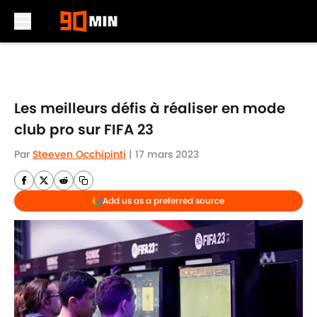
Skip to main content
Les meilleurs défis à réaliser en mode
club pro sur FIFA 23
Par
Steeven Occhipinti
|
17 mars 2023
Add us as a preferred source