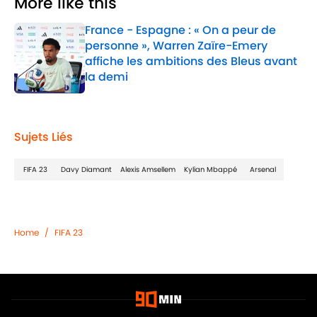
More like this
France - Espagne : « On a peur de
personne », Warren Zaïre-Emery
affiche les ambitions des Bleus avant
la demi
Published by on Invalid Date
1 related articles loaded
Sujets Liés
FIFA 23
Davy Diamant
Alexis Amsellem
Kylian Mbappé
Arsenal
Home
/
FIFA 23