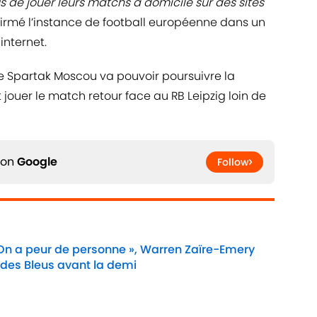
s de jouer leurs matchs à domicile sur des sites
ffirmé l’instance de football européenne dans un
internet.
le Spartak Moscou va pouvoir poursuivre la
jouer le match retour face au RB Leipzig loin de
 on
Google
Follow
 On a peur de personne », Warren Zaïre-Emery
 des Bleus avant la demi
Date