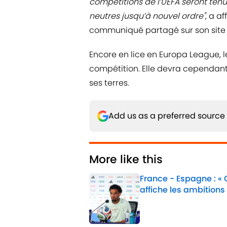
compétitions de l’UEFA seront tenu
neutres jusqu’à nouvel ordre"
, a a
communiqué partagé sur son site 
Encore en lice en Europa League, 
compétition. Elle devra cependant 
ses terres.
Add us as a preferred source
More like this
France - Espagne : «
affiche les ambitions
Published by on Invalid 