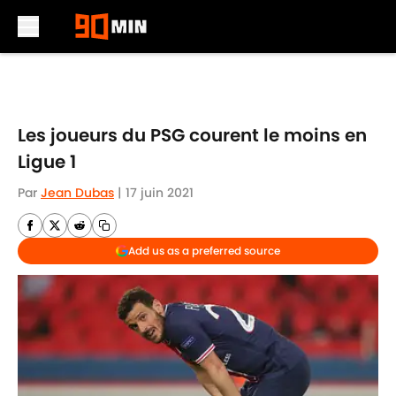
Skip to main content
Les joueurs du PSG courent le moins en
Ligue 1
Par
Jean Dubas
|
17 juin 2021
Add us as a preferred source