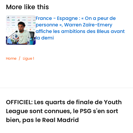
More like this
France - Espagne : « On a peur de
personne », Warren Zaïre-Emery
affiche les ambitions des Bleus avant
la demi
Published by on Invalid Date
1 related articles loaded
Home
/
Ligue 1
OFFICIEL: Les quarts de finale de Youth
League sont connues, le PSG s'en sort
bien, pas le Real Madrid
Par
Lucas Salemi
|
25 févr. 2026