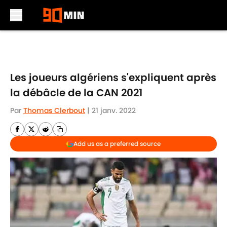
Skip to main content
Les joueurs algériens s'expliquent après
la débâcle de la CAN 2021
Par
Thomas Clerbout
|
21 janv. 2022
Add us as a preferred source