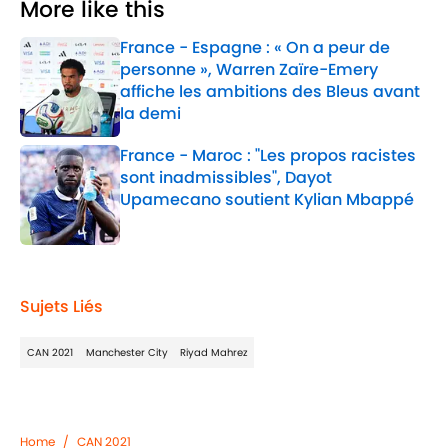
More like this
France - Espagne : « On a peur de
personne », Warren Zaïre-Emery
affiche les ambitions des Bleus avant
la demi
Published by on Invalid Date
France - Maroc : "Les propos racistes
sont inadmissibles", Dayot
Upamecano soutient Kylian Mbappé
Published by on Invalid Date
2 related articles loaded
Sujets Liés
CAN 2021
Manchester City
Riyad Mahrez
Home
/
CAN 2021