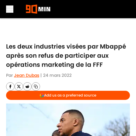
Skip to main content
Les deux industries visées par Mbappé
après son refus de participer aux
opérations marketing de la FFF
Par
Jean Dubas
|
24 mars 2022
Add us as a preferred source