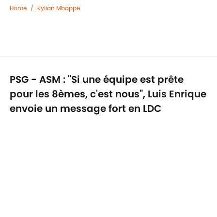
Home
/
Kylian Mbappé
PSG - ASM : "Si une équipe est prête
pour les 8èmes, c'est nous", Luis Enrique
envoie un message fort en LDC
Par
Ilies Peeters
|
26 févr. 2026
Confidentialité
Politique de Cookie
Termes & Conditions
À PROPOS DE 90MIN
Minute Media
Jobs