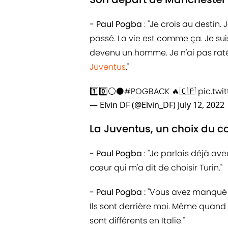
- Paul Pogba
: "Je crois au destin. 
passé. La vie est comme ça. Je su
devenu un homme. Je n'ai pas raté
Juventus
."
1️⃣0️⃣⚪⚫
#POGBACK
🔥🇨🇵
pic.tw
— Elvin DF (@Elvin_DF)
July 12, 2022
La Juventus, un choix du c
- Paul Pogba
:
"Je parlais déjà avec
cœur qui m'a dit de choisir Turin."
- Paul Pogba :
"Vous avez manqué vo
Ils sont derrière moi. Même quand j
sont différents en Italie."