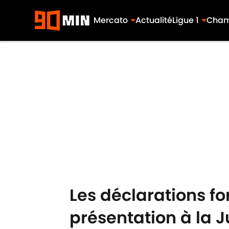
Mercato
Actualité
Ligue 1
Cham
Skip to main content
Les déclarations f
présentation à la 