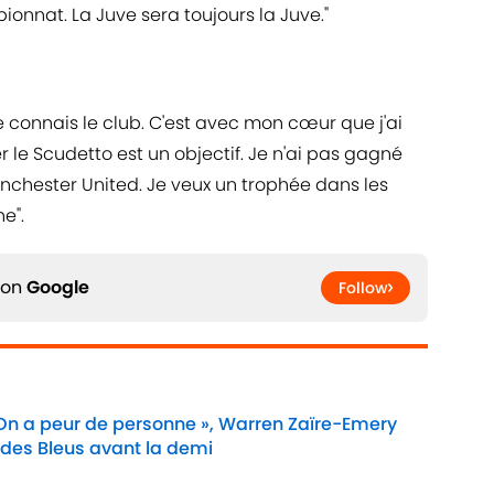
onnat. La Juve sera toujours la Juve."
Je connais le club. C'est avec mon cœur que j'ai
er le Scudetto est un objectif. Je n'ai pas gagné
chester United. Je veux un trophée dans les
e".
 on
Google
Follow
 On a peur de personne », Warren Zaïre-Emery
 des Bleus avant la demi
Date