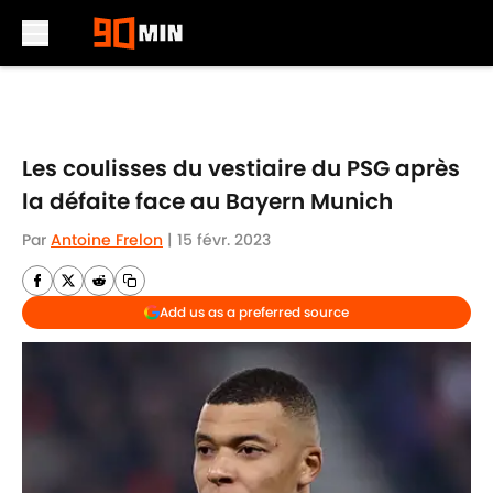
Skip to main content
Les coulisses du vestiaire du PSG après
la défaite face au Bayern Munich
Par
Antoine Frelon
|
15 févr. 2023
Add us as a preferred source