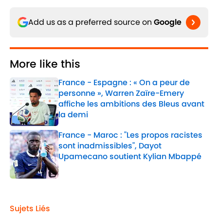
Add us as a preferred source on
Google
More like this
France - Espagne : « On a peur de
personne », Warren Zaïre-Emery
affiche les ambitions des Bleus avant
la demi
Published by on Invalid Date
France - Maroc : "Les propos racistes
sont inadmissibles", Dayot
Upamecano soutient Kylian Mbappé
Published by on Invalid Date
2 related articles loaded
Sujets Liés