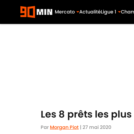
Mercato
Actualité
Ligue 1
Cham
Skip to main content
Les 8 prêts les plu
Par
Morgan Piot
|
27 mai 2020