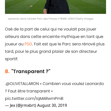
Leonardo dans l'ancien Parc des Princes | PIERRE VERDY/Getty Images
Osé de la part de celui qui ne voulait pas jouer
ailleurs dans cette enceinte mythique en tant que
joueur au
PSG
. Fait est que le Parc sera rénové plus
tard, pour le plus grand plaisir de son directeur
sportif.
8.
"Transparent ?"
.
@OLIVETALLARON
« Combien vous voulez Leonardo
? Faut être transparent »
pic.twitter.com/IqMARwmPmB
— Jex (@jrmxbrt)
August 30, 2019