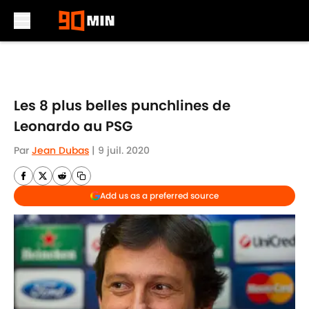
Skip to main content
Les 8 plus belles punchlines de
Leonardo au PSG
Par
Jean Dubas
|
9 juil. 2020
Add us as a preferred source