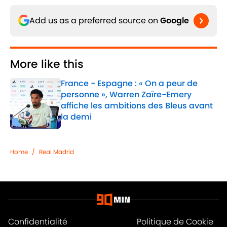
Add us as a preferred source on
Google
More like this
France - Espagne : « On a peur de
personne », Warren Zaïre-Emery
affiche les ambitions des Bleus avant
la demi
Published by on Invalid Date
1 related articles loaded
Home
/
Real Madrid
Confidentialité
Politique de Cookie