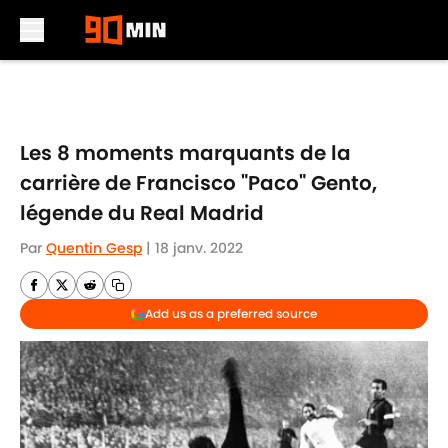
Skip to main content
Les 8 moments marquants de la
carrière de Francisco "Paco" Gento,
légende du Real Madrid
Par
Quentin Gesp
|
18 janv. 2022
Add us as a preferred source