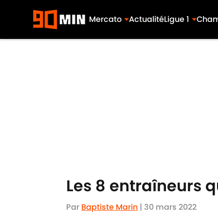
Mercato
Actualité
Ligue 1
Cham
Skip to main content
Les 8 entraîneurs q
Par
Baptiste Marin
|
30 mars 2022