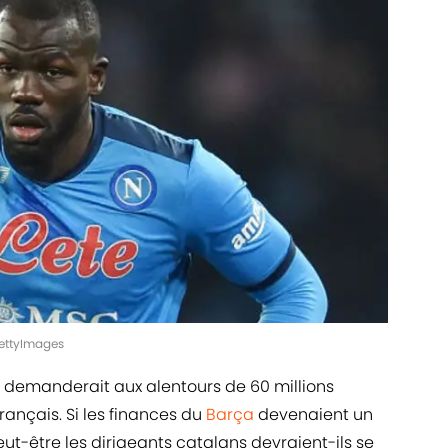
GettyImages
t demanderait aux alentours de 60 millions
rançais. Si les finances du
Barça
devenaient un
ut-être les dirigeants catalans devraient-ils se