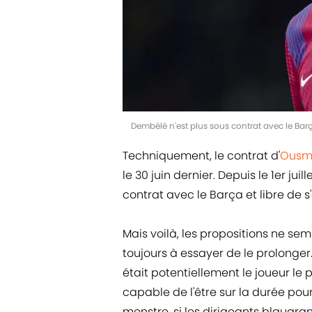
Dembélé n'est plus sous contrat avec le Barç
Techniquement, le contrat d'
Ousm
le 30 juin dernier. Depuis le 1er juil
contrat avec le Barça et libre de s
Mais voilà, les propositions ne sem
toujours à essayer de le prolonger.
était potentiellement le joueur le pl
capable de l'être sur la durée pou
monstre, si les dirigeants blaugra