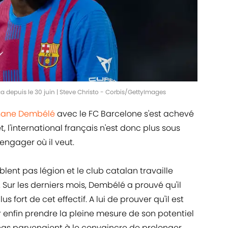
a depuis le 30 juin | Steve Christo - Corbis/GettyImages
ane Dembélé
avec le FC Barcelone s'est achevé
let, l'international français n'est donc plus sous
'engager où il veut.
blent pas légion et le club catalan travaille
 Sur les derniers mois, Dembélé a prouvé qu'il
us fort de cet effectif. A lui de prouver qu'il est
r enfin prendre la pleine mesure de son potentiel
nas parvenaient à le convaincre de prolonger.