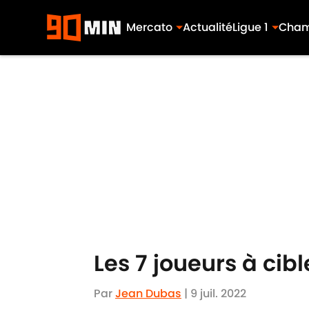
Mercato
Actualité
Ligue 1
Cham
Skip to main content
Les 7 joueurs à cib
Par
Jean Dubas
|
9 juil. 2022