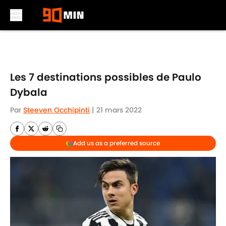
Skip to main content
Les 7 destinations possibles de Paulo
Dybala
Par
Steeven Occhipinti
|
21 mars 2022
Add us as a preferred source