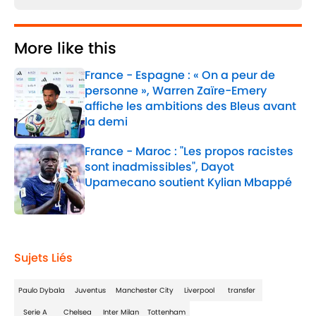
More like this
France - Espagne : « On a peur de
personne », Warren Zaïre-Emery
affiche les ambitions des Bleus avant
la demi
Published by on Invalid Date
France - Maroc : "Les propos racistes
sont inadmissibles", Dayot
Upamecano soutient Kylian Mbappé
Published by on Invalid Date
2 related articles loaded
Sujets Liés
Paulo Dybala
Juventus
Manchester City
Liverpool
transfer
Serie A
Chelsea
Inter Milan
Tottenham