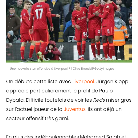
Une nouvelle star offensive à Liverpool ? | Clive Brunskill/GettyImages
On débute cette liste avec
Liverpool
. Jürgen Klopp
apprécie particulièrement le profil de Paulo
Dybala. Difficile toutefois de voir les
Reds
miser gros
sur l'actuel joueur de la
Juventus
. Ils ont déjà un
secteur offensif très garni.
En plus des indéboulonnables Mohamed Salah et