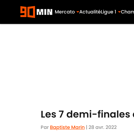
Mercato
Actualité
Ligue 1
Cham
Skip to main content
Les 7 demi-finales 
Par
Baptiste Marin
|
28 avr. 2022