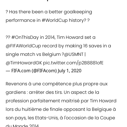
? Has there been a better goalkeeping
performance in
#WorldCup
history? ?
??
#OnThisDay
in 2014, Tim Howard set a
@FIFAWorldCup
record by making 16 saves in a
single match vs Belgium ?
@USMNT
|
@TimHowardGK
pic.twitter.com/p2B8881ofE
— FIFA.com (@FIFAcom)
July 1, 2020
Revenons à une compétence plus propre aux
gardiens : arrêter des tirs. Un aspect de la
profession parfaitement maitrisé par Tim Howard
lors du huitième de finale opposant la Belgique à
son pays, les Etats-Unis, à l'occasion de la Coupe
du Monde 2014.