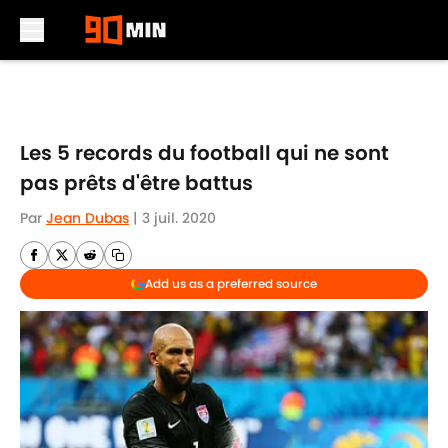
Skip to main content
Les 5 records du football qui ne sont
pas prêts d'être battus
Par
Jean Dubas
|
3 juil. 2020
Add us as a preferred source