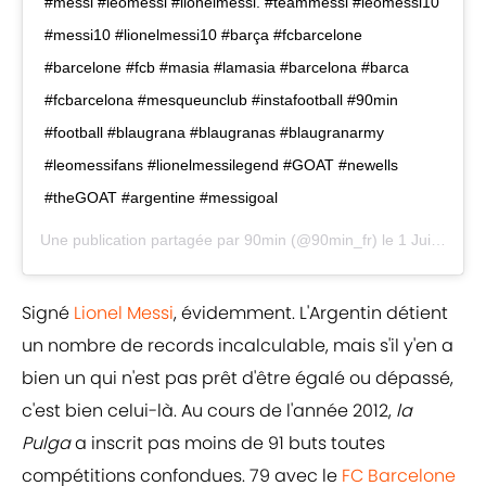
#messi #leomessi #lionelmessi. #teammessi #leomessi10
#messi10 #lionelmessi10 #barça #fcbarcelone
#barcelone #fcb #masia #lamasia #barcelona #barca
#fcbarcelona #mesqueunclub #instafootball #90min
#football #blaugrana #blaugranas #blaugranarmy
#leomessifans #lionelmessilegend #GOAT #newells
#theGOAT #argentine #messigoal
Une publication partagée par
90min
(@90min_fr) le
1 Juil. 2020 à 2 :16 PDT
Signé
Lionel Messi
, évidemment. L'Argentin détient
un nombre de records incalculable, mais s'il y'en a
bien un qui n'est pas prêt d'être égalé ou dépassé,
c'est bien celui-là. Au cours de l'année 2012,
la
Pulga
a inscrit pas moins de 91 buts toutes
compétitions confondues. 79 avec le
FC Barcelone