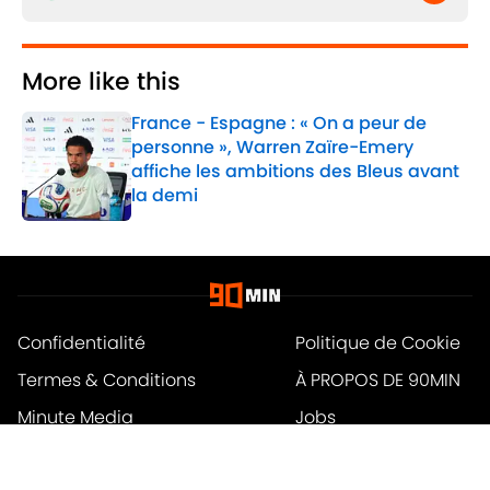
More like this
France - Espagne : « On a peur de
personne », Warren Zaïre-Emery
affiche les ambitions des Bleus avant
la demi
Published by on Invalid Date
1 related articles loaded
Confidentialité
Politique de Cookie
Termes & Conditions
À PROPOS DE 90MIN
Minute Media
Jobs
Déclaration d'accessibilité
A-Z Index