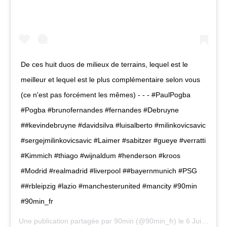
De ces huit duos de milieux de terrains, lequel est le
meilleur et lequel est le plus complémentaire selon vous
(ce n'est pas forcément les mêmes) - - - #PaulPogba
#Pogba #brunofernandes #fernandes #Debruyne
##kevindebruyne #davidsilva #luisalberto #milinkovicsavic
#sergejmilinkovicsavic #Laimer #sabitzer #gueye #verratti
#Kimmich #thiago #wijnaldum #henderson #kroos
#Modrid #realmadrid #liverpool ##bayernmunich #PSG
##rbleipzig #lazio #manchesterunited #mancity #90min
#90min_fr
Une publication partagée par
90min
(@90min_fr) le
6 Juil. 2020 à 8 :16 PDT