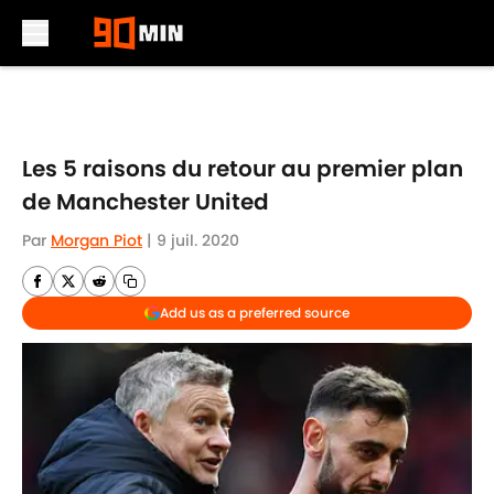
Skip to main content
Les 5 raisons du retour au premier plan
de Manchester United
Par
Morgan Piot
|
9 juil. 2020
Add us as a preferred source