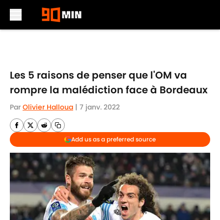
Skip to main content
Les 5 raisons de penser que l'OM va
rompre la malédiction face à Bordeaux
Par
Olivier Halloua
|
7 janv. 2022
Add us as a preferred source