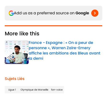
Add us as a preferred source on
Google
More like this
France - Espagne : « On a peur de
personne », Warren Zaïre-Emery
affiche les ambitions des Bleus avant
la demi
Published by on Invalid Date
1 related articles loaded
Sujets Liés
Ligue 1
Olympique de Marseille
fan-voice