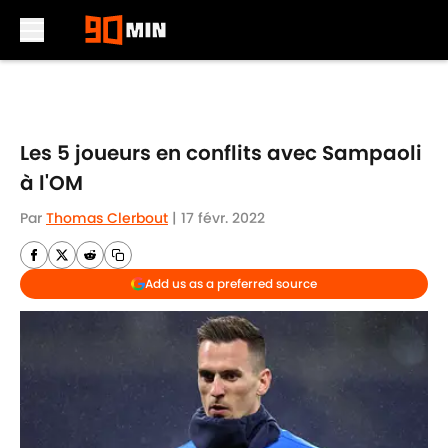
Skip to main content
Les 5 joueurs en conflits avec Sampaoli
à l'OM
Par
Thomas Clerbout
|
17 févr. 2022
Add us as a preferred source