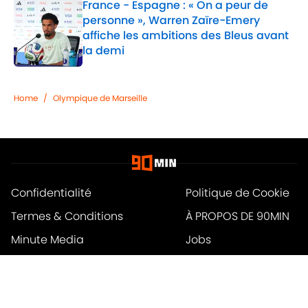
France - Espagne : « On a peur de
personne », Warren Zaïre-Emery
affiche les ambitions des Bleus avant
la demi
Published by on Invalid Date
1 related articles loaded
Home
/
Olympique de Marseille
Confidentialité
Politique de Cookie
Termes & Conditions
À PROPOS DE 90MIN
Minute Media
Jobs
Déclaration d'accessibilité
A-Z Index
Cookies Settings