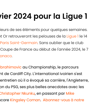
vier 2024 pour la Ligue 1
usieurs de ses éléments pour quelques semaines.
et Or retrouveront les pelouses de la
Ligue 1
le 14
Paris Saint-Germain
. Sans oublier que le club
n Coupe de France au début de l'année 2024, le 7
Monaco
.
 Ibrahimovic
au Championship, le parcours
de Cardiff City. L'international ivoirien s'est
ntretien où il a évoqué sa carrière, l'Angleterre,
n du PSG, ses plus belles anecdotes avec les
Christopher Nkunku
, en passant par
Mike
ncore
Kingsley Coman
.
Abonnez-vous à notre