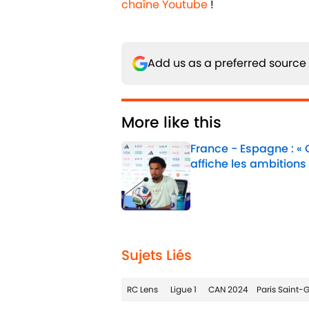
chaîne Youtube
!
Add us as a preferred source
More like this
France - Espagne : «
affiche les ambitions
Published by on Invalid 
1 related articles loaded
Sujets Liés
RC Lens
Ligue 1
CAN 2024
Paris Saint-