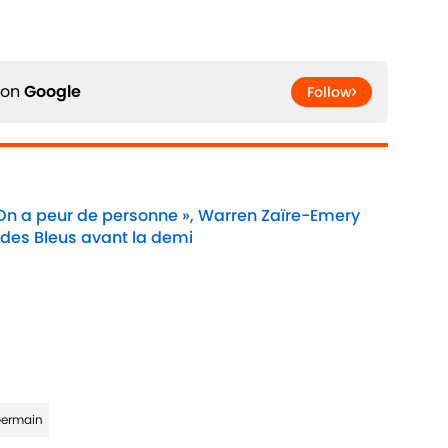
 on
Google
Follow
 On a peur de personne », Warren Zaïre-Emery
 des Bleus avant la demi
Date
Germain