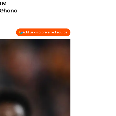
ine
u Ghana
Add us as a preferred source