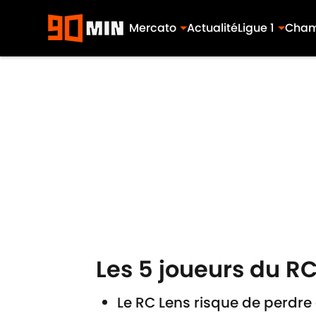
Mercato
Actualité
Ligue 1
Cham
Skip to main content
Les 5 joueurs du R
Le RC Lens risque de perdre