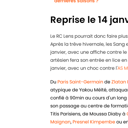
dernières saisons ?
Reprise le 14 jan
Le RC Lens pourrait donc faire pl
Après la trêve hivernale, les Sang 
janvier, avec une affiche contre le
artésien fera son entrée en lice e
janvier, avec un choc contre l'
AS 
Du
Paris Saint-Germain
de
Zlatan
atypique de Yakou Méïté, attaquant 
confié à 90min au cours d'un long e
son passage au centre de formatio
Titis Parisiens, de Moussa Diaby à
Maignan
,
Presnel Kimpembe
ou e