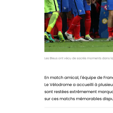
Les Bleus ont vécu de sacrés moments dans l
En match amical, l'équipe de Franc
Le Vélodrome a accueilli à plusieu
sont restées extrêmement marquant
sur ces matchs mémorables disputé