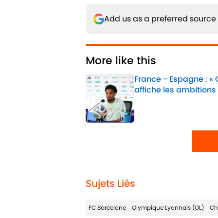
Add us as a preferred source
More like this
France - Espagne : «
affiche les ambitions
Published by on Invalid 
1 related articles loaded
Sujets Liés
FC Barcelone
Olympique Lyonnais (OL)
Ch