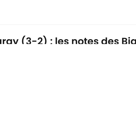
ay (3-2) : les notes des Bi
e des Champions
e Cookie
Termes &
À P
Conditions
90M
n
A-Z Index
Cook