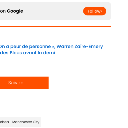
 on
Google
Follow
 On a peur de personne », Warren Zaïre-Emery
 des Bleus avant la demi
Date
Suivant
elsea
Manchester City