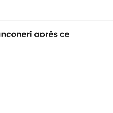
anconeri après ce
ROPOS DE
Minute Media
IN
ies Settings