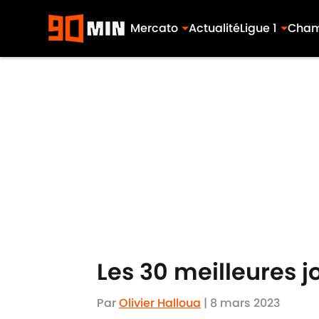
Mercato
Actualité
Ligue 1
Cham
Skip to main content
Les 30 meilleures 
Par
Olivier Halloua
|
8 mars 2023