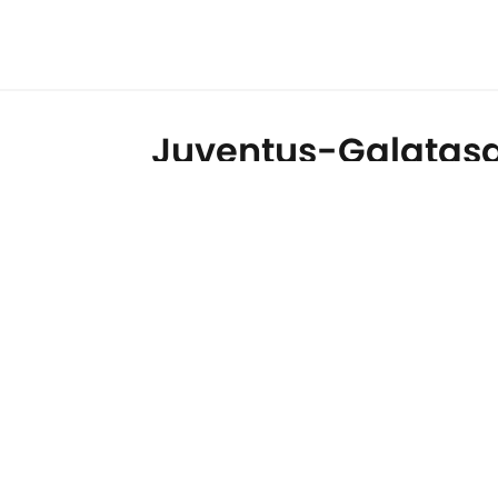
Juventus-Galatasar
match fou en Ligu
Par
Elvin De Fazio
|
25 févr. 2026
Confidentialité
Politique d
Jobs
Déclaratio