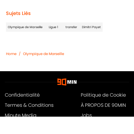
Sujets Liés
Olympique de Marseille
Ligue 1
transfer
Dimitri Payet
Home
/
Olympique de Marseille
Confidentialité
Politique de Cookie
Termes & Conditions
À PROPOS DE 90MIN
Minute Media
Jobs
Déclaration d'accessibilité
A-Z Index