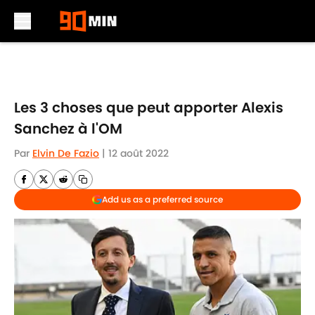
Skip to main content
Les 3 choses que peut apporter Alexis
Sanchez à l'OM
Par
Elvin De Fazio
|
12 août 2022
Add us as a preferred source