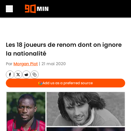
Skip to main content
Les 18 joueurs de renom dont on ignore
la nationalité
Par
Morgan Piot
|
21 mai 2020
Add us as a preferred source