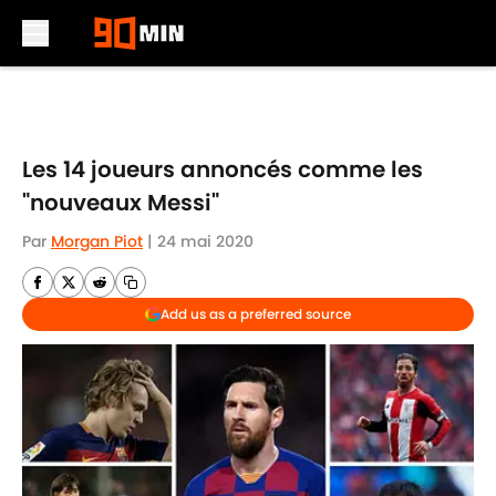
Skip to main content
Les 14 joueurs annoncés comme les
"nouveaux Messi"
Par
Morgan Piot
|
24 mai 2020
Add us as a preferred source