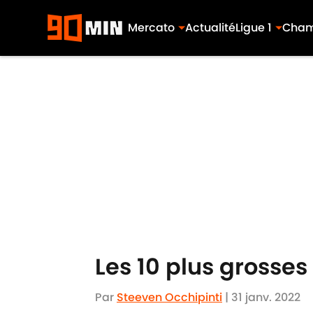
Mercato
Actualité
Ligue 1
Cham
Skip to main content
Les 10 plus grosses 
Par
Steeven Occhipinti
|
31 janv. 2022