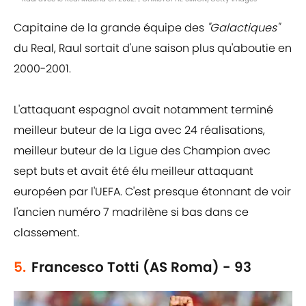
Capitaine de la grande équipe des
"Galactiques"
du Real, Raul sortait d'une saison plus qu'aboutie en
2000-2001.
L'attaquant espagnol avait notamment terminé
meilleur buteur de la Liga avec 24 réalisations,
meilleur buteur de la Ligue des Champion avec
sept buts et avait été élu meilleur attaquant
européen par l'UEFA. C'est presque étonnant de voir
l'ancien numéro 7 madrilène si bas dans ce
classement.
5.
Francesco Totti (AS Roma) - 93