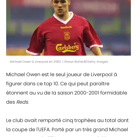
Michael Owen à Liverpool en 2002. | Shaun Botterill/Getty Images
Michael Owen est le seul joueur de Liverpool à
figurer dans ce top 10. Ce qui peut paraître
étonnent au vu de la saison 2000-2001 formidable
des
Reds
.
Le club avait remporté cinq trophées au total dont
la coupe de l'UEFA. Porté par un très grand Michael