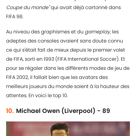
Coupe du monde"
qui avait déjà cartonné dans
FIFA 98.
Au niveau des graphismes et du
gameplay
, les
adeptes des consoles avaient sans doute connu
ce qui s'était fait de mieux depuis le premier volet
de FIFA, sorti en 1993 (FIFA International Soccer). Et
pour se régaler dans les différents modes de jeu de
FIFA 2002, il fallait bien que les avatars des
meilleurs joueurs du monde soient à la hauteur des
attentes. En voici le top 10.
10.
Michael Owen (Liverpool) - 89