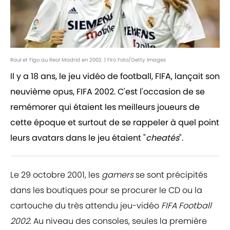
Raul et Figo au Real Madrid en 2002. | Firo Foto/Getty Images
Il y a 18 ans, le jeu vidéo de football, FIFA, lançait son
neuvième opus, FIFA 2002. C'est l'occasion de se
remémorer qui étaient les meilleurs joueurs de
cette époque et surtout de se rappeler à quel point
leurs avatars dans le jeu étaient "
cheatés
".
Le 29 octobre 2001, les
gamers
se sont précipités
dans les boutiques pour se procurer le CD ou la
cartouche du très attendu jeu-vidéo
FIFA Football
2002
. Au niveau des consoles, seules la première