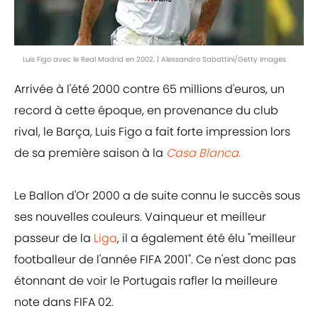
Luis Figo avec le Real Madrid en 2002. | Alessandro Sabattini/Getty Images
Arrivée à l'été 2000 contre 65 millions d'euros, un
record à cette époque, en provenance du club
rival, le Barça, Luis Figo a fait forte impression lors
de sa première saison à la
Casa Blanca
.
Le Ballon d'Or 2000 a de suite connu le succès sous
ses nouvelles couleurs. Vainqueur et meilleur
passeur de la
Liga
, il a également été élu "meilleur
footballeur de l'année FIFA 2001". Ce n'est donc pas
étonnant de voir le Portugais rafler la meilleure
note dans FIFA 02.