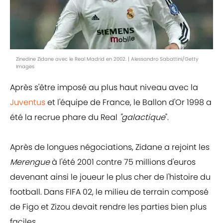
Zinedine Zidane avec le Real Madrid en 2002. | Alessandro Sabattini/Getty
Images
Après s'être imposé au plus haut niveau avec la
Juventus
et l'équipe de France, le Ballon d'Or 1998 a
été la recrue phare du Real
"galactique
".
Après de longues négociations, Zidane a rejoint les
Merengue
à l'été 2001 contre 75 millions d'euros
devenant ainsi le joueur le plus cher de l'histoire du
football. Dans FIFA 02, le milieu de terrain composé
de Figo et Zizou devait rendre les parties bien plus
faciles.