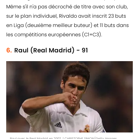
Même s'il n'a pas décroché de titre avec son club,
sur le plan individuel, Rivaldo avait inscrit 23 buts
en Liga (deuxième meilleur buteur) et 11 buts dans
les compétitions européennes (C1+C3).
6.
Raul (Real Madrid) - 91
Raul avec le Real Madrid en 2002. | CHRISTOPHE SIMON/Getty Images