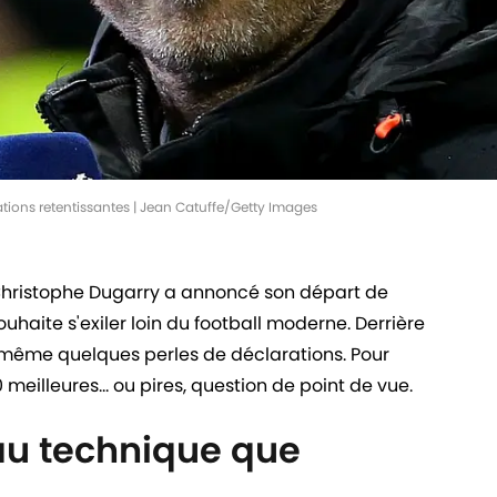
tions retentissantes | Jean Catuffe/Getty Images
Christophe Dugarry a annoncé son départ de
aite s'exiler loin du football moderne. Derrière
e même quelques perles de déclarations. Pour
 meilleures... ou pires, question de point de vue.
u technique que