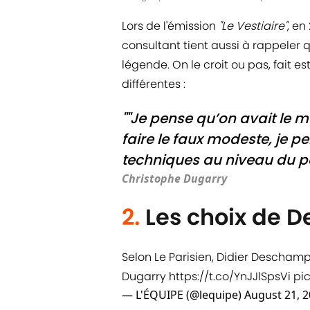
Lors de l'émission
"Le Vestiaire"
, en
consultant tient aussi à rappeler 
légende. On le croit ou pas, fait e
différentes :
""Je pense qu’on avait le 
faire le faux modeste, je 
techniques au niveau du pot
Christophe Dugarry
2.
Les choix de 
Selon Le Parisien, Didier Descham
Dugarry
https://t.co/YnJJlSpsVi
pi
— L'ÉQUIPE (@lequipe)
August 21, 