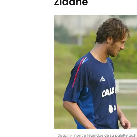
Zidane
Dugarry montre l'étendue de sa palette tec