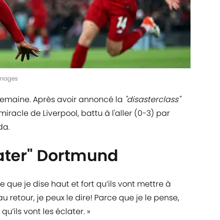
 Images
emaine. Après avoir annoncé la
"disasterclass"
racle de Liverpool, battu à l'aller (0-3) par
da.
later" Dortmund
ie que je dise haut et fort qu’ils vont mettre à
u retour, je peux le dire! Parce que je le pense,
u’ils vont les éclater. »