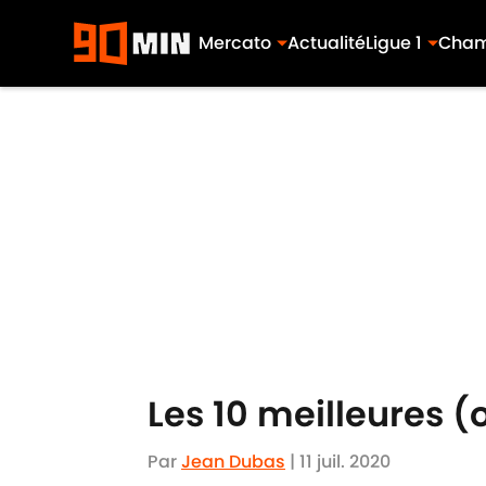
Mercato
Actualité
Ligue 1
Cham
Skip to main content
Les 10 meilleures 
Par
Jean Dubas
|
11 juil. 2020