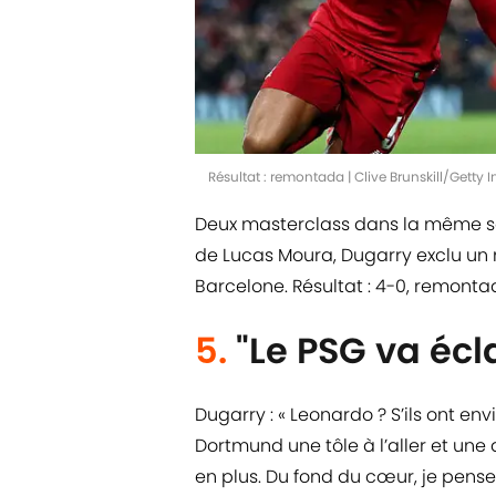
Résultat : remontada | Clive Brunskill/Getty
Deux masterclass dans la même s
de Lucas Moura, Dugarry exclu un mi
Barcelone. Résultat : 4-0, remonta
5.
"Le PSG va éc
Dugarry : « Leonardo ? S’ils ont env
Dortmund une tôle à l’aller et une a
en plus. Du fond du cœur, je pense q