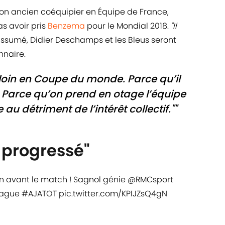
son ancien coéquipier en Équipe de France,
as avoir pris
Benzema
pour le Mondial 2018.
"Il
assumé, Didier Deschamps et les Bleus seront
naire.
s loin en Coupe du monde. Parce qu’il
 Parce qu’on prend en otage l’équipe
au détriment de l’intérêt collectif.""
 progressé"
in avant le match ! Sagnol génie
@RMCsport
ague
#AJATOT
pic.twitter.com/KPIJZsQ4gN