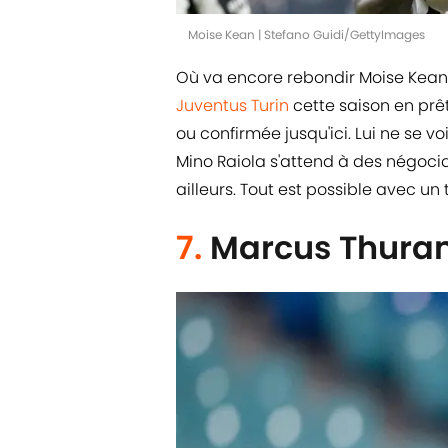
Moise Kean | Stefano Guidi/GettyImages
Où va encore rebondir Moise Kean ? 
Juventus Turin
cette saison en prê
ou confirmée jusqu'ici. Lui ne se vo
Mino Raiola s'attend à des négocia
ailleurs. Tout est possible avec un
7.
Marcus Thur