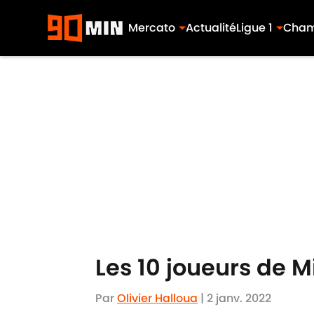
Mercato
Actualité
Ligue 1
Cham
Skip to main content
Les 10 joueurs de 
Par
Olivier Halloua
|
2 janv. 2022