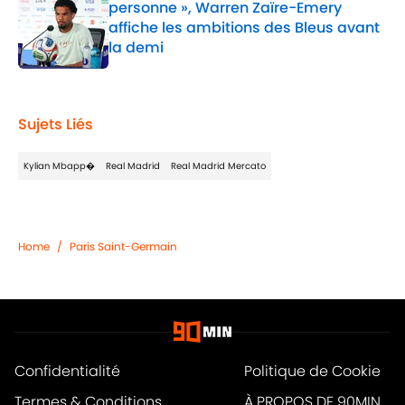
personne », Warren Zaïre-Emery
affiche les ambitions des Bleus avant
la demi
Published by on Invalid Date
1 related articles loaded
Sujets Liés
Kylian Mbapp�
Real Madrid
Real Madrid Mercato
Home
/
Paris Saint-Germain
Confidentialité
Politique de Cookie
Termes & Conditions
À PROPOS DE 90MIN