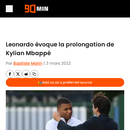
Skip to main content
Leonardo évoque la prolongation de
Kylian Mbappé
Par
Baptiste Marin
|
3 mars 2022
Add us as a preferred source