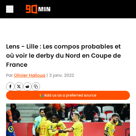
Skip to main content
Lens - Lille : Les compos probables et
où voir le derby du Nord en Coupe de
France
Par
Olivier Halloua
|
3 janv. 2022
Add us as a preferred source