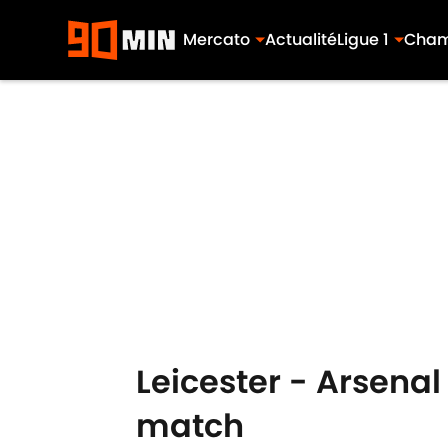
Mercato
Actualité
Ligue 1
Cham
Skip to main content
Leicester - Arsenal
match