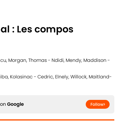
nal : Les compos
u, Morgan, Thomas - Ndidi, Mendy, Maddison -
iba, Kolasinac - Cedric, Elnely, Willock, Maitland-
 on
Google
Follow