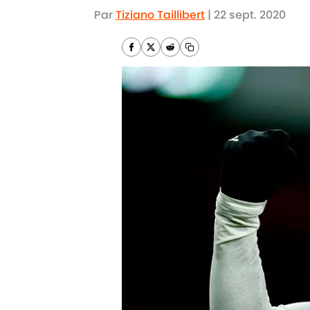
Par
Tiziano Taillibert
|
22 sept. 2020