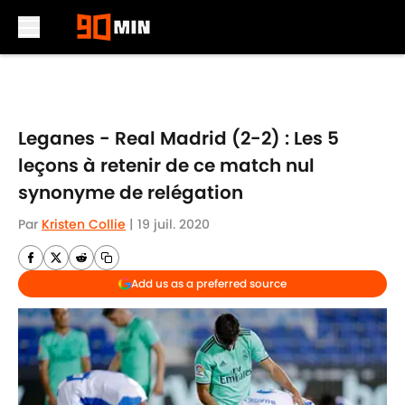
Skip to main content
Leganes - Real Madrid (2-2) : Les 5
leçons à retenir de ce match nul
synonyme de relégation
Par
Kristen Collie
|
19 juil. 2020
Add us as a preferred source