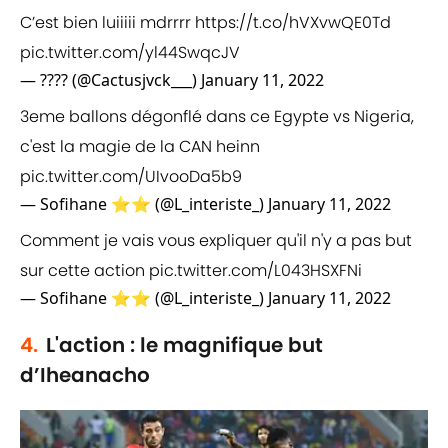
C’est bien luiiiii mdrrrr
https://t.co/hVXvwQE0Td
pic.twitter.com/yl44SwqcJV
— ???? (@Cactusjvck___)
January 11, 2022
3eme ballons dégonflé dans ce Egypte vs Nigeria,
c'est la magie de la CAN heinn
pic.twitter.com/UIvooDa5b9
— Sofihane ⭐⭐ (@L_interiste_)
January 11, 2022
Comment je vais vous expliquer qu'il n'y a pas but
sur cette action
pic.twitter.com/L043HSXFNi
— Sofihane ⭐⭐ (@L_interiste_)
January 11, 2022
4.
L'action : le magnifique but
d’Iheanacho