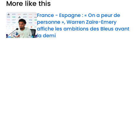
More like this
France - Espagne : « On a peur de
personne », Warren Zaïre-Emery
affiche les ambitions des Bleus avant
la demi
Published by on Invalid Date
1 related articles loaded
Home
/
CAN 2021
Confidentialité
Politique de Cookie
Termes & Conditions
À PROPOS DE 90MIN
Minute Media
Jobs
Déclaration d'accessibilité
A-Z Index