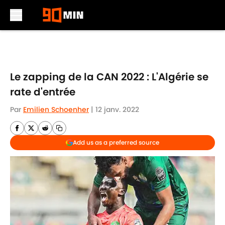
Skip to main content
Le zapping de la CAN 2022 : L'Algérie se
rate d'entrée
Par
Emilien Schoenher
|
12 janv. 2022
Add us as a preferred source