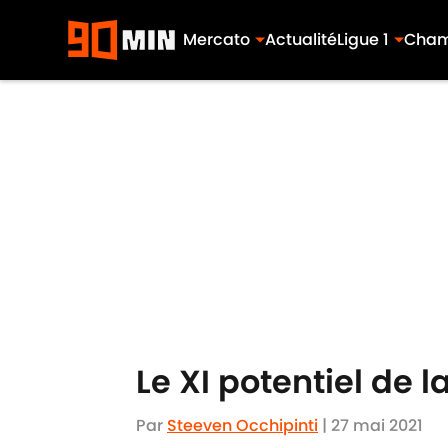
Mercato
Actualité
Ligue 1
Cham
Skip to main content
Le XI potentiel de 
Par
Steeven Occhipinti
|
27 mai 2021