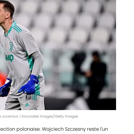
e la Juventus. | Soccrates Images/Getty Images
 sélection polonaise. Wojciech Szczesny reste l'un