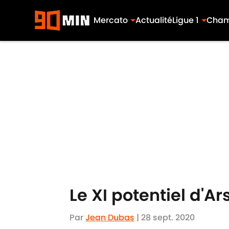
Mercato
Actualité
Ligue 1
Cham
Skip to main content
Le XI potentiel d'
Par
Jean Dubas
|
28 sept. 2020