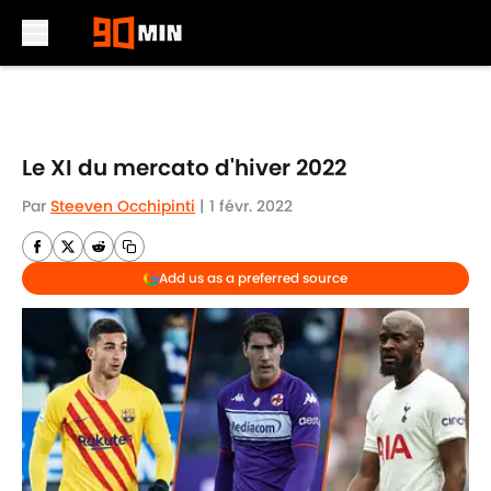
Skip to main content
Le XI du mercato d'hiver 2022
Par
Steeven Occhipinti
|
1 févr. 2022
Add us as a preferred source