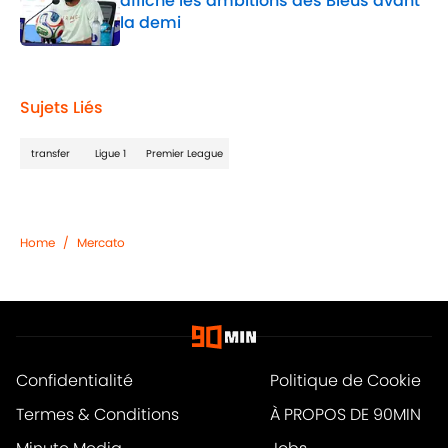
affiche les ambitions des Bleus avant
la demi
Published by on Invalid Date
1 related articles loaded
Sujets Liés
transfer
Ligue 1
Premier League
Home
/
Mercato
Confidentialité
Politique de Cookie
Termes & Conditions
À PROPOS DE 90MIN