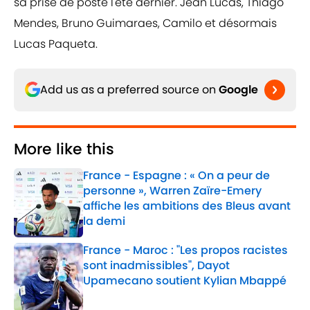
sa prise de poste l'été dernier. Jean Lucas, Thiago
Mendes, Bruno Guimaraes, Camilo et désormais
Lucas Paqueta.
Add us as a preferred source on
Google
More like this
France - Espagne : « On a peur de
personne », Warren Zaïre-Emery
affiche les ambitions des Bleus avant
la demi
Published by on Invalid Date
France - Maroc : "Les propos racistes
sont inadmissibles", Dayot
Upamecano soutient Kylian Mbappé
Published by on Invalid Date