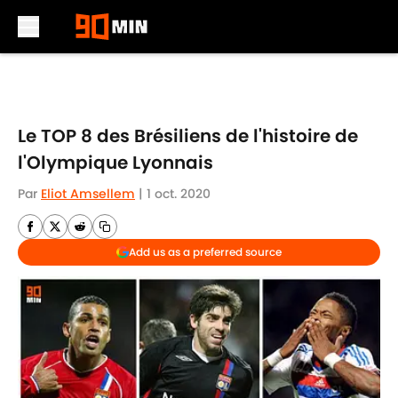
Skip to main content
Le TOP 8 des Brésiliens de l'histoire de
l'Olympique Lyonnais
Par
Eliot Amsellem
|
1 oct. 2020
Add us as a preferred source